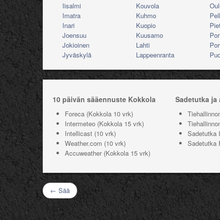
Iisalmi
Kouvola
Oul
Imatra
Kuhmo
Pel
Inari
Kuopio
Pie
Joensuu
Kuusamo
Por
Jokioinen
Lahti
Por
Jyväskylä
Lappeenranta
Pud
10 päivän sääennuste Kokkola
Sadetutka ja
Foreca
(Kokkola 10 vrk)
Tiehallinno
Intermeteo
(Kokkola 15 vrk)
Tiehallinno
Intellicast
(10 vrk)
Sadetutka I
Weather.com
(10 vrk)
Sadetutka 
Accuweather
(Kokkola 15 vrk)
← Sää