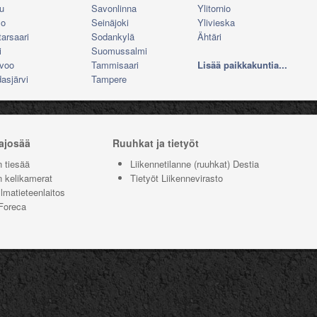
u
Savonlinna
Ylitornio
lo
Seinäjoki
Ylivieska
tarsaari
Sodankylä
Ähtäri
i
Suomussalmi
voo
Tammisaari
Lisää paikkakuntia...
asjärvi
Tampere
 ajosää
Ruuhkat ja tietyöt
n tiesää
Liikennetilanne (ruuhkat) Destia
n kelikamerat
Tietyöt Liikennevirasto
lmatieteenlaitos
Foreca