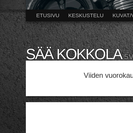
ETUSIVU
KESKUSTELU
KUVAT/
SÄÄ KOKKOLA
5 
Viiden vuoroka