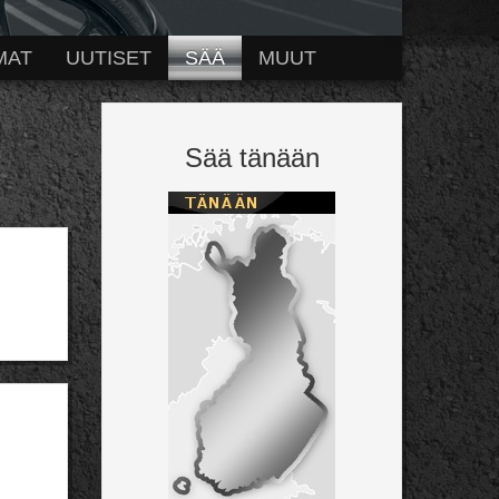
MAT
UUTISET
SÄÄ
MUUT
Sää tänään