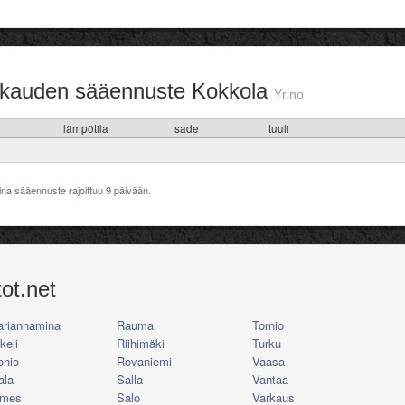
kauden sääennuste Kokkola
Yr.no
lämpötila
sade
tuuli
tina sääennuste rajoittuu 9 päivään.
ot.net
rianhamina
Rauma
Tornio
keli
Riihimäki
Turku
nio
Rovaniemi
Vaasa
ala
Salla
Vantaa
rmes
Salo
Varkaus