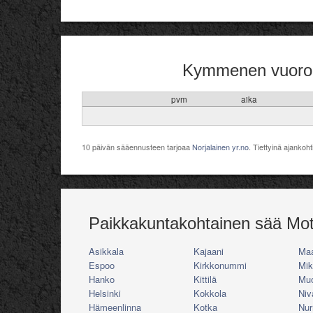
Kymmenen vuoro
pvm
aika
10 päivän sääennusteen tarjoaa
Norjalainen yr.no
. Tiettyinä ajankoh
Paikkakuntakohtainen sää Mot
Asikkala
Kajaani
Maa
Espoo
Kirkkonummi
Mik
Hanko
Kittilä
Muo
Helsinki
Kokkola
Niv
Hämeenlinna
Kotka
Nu