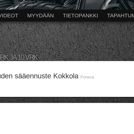
VIDEOT
MYYDÄÄN
TIETOPANKKI
TAPAHTU
VRK JA 10 VRK
uden sääennuste Kokkola
Foreca